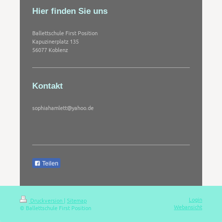
Hier finden Sie uns
Ballettschule First Position
Kapuzinerplatz
135
56077
Koblenz
Kontakt
sophiahamlett@yahoo.de
Teilen
Login
Druckversion
|
Sitemap
Webansicht
© Ballettschule First Position