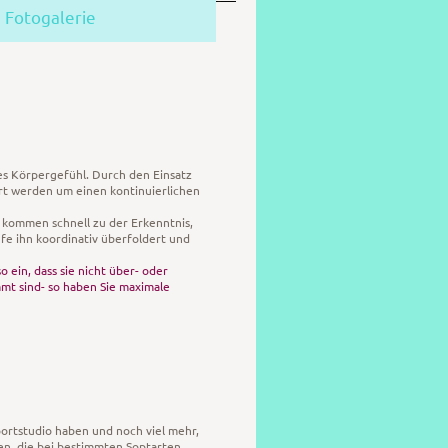
Fotogalerie
ues Körpergefühl. Durch den Einsatz
ert werden um einen kontinuierlichen
 kommen schnell zu der Erkenntnis,
fe ihn koordinativ überfoldert und
 ein, dass sie nicht über- oder
mt sind- so haben Sie maximale
portstudio haben und noch viel mehr,
gen, die bei bestimmten Soptarten