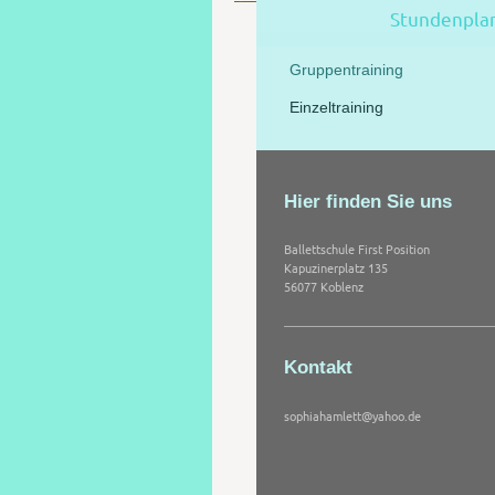
Stundenplan
Gruppentraining
Einzeltraining
Hier finden Sie uns
Ballettschule First Position
Kapuzinerplatz
135
56077
Koblenz
Kontakt
sophiahamlett@yahoo.de