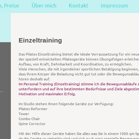
, Preise
Über mich
Kontakt
Impressum
Einzeltraining
Das Pilates Einzeltraining bietet die ideale Vorraussetzung für ein ne
der speziell entwickelten Pilatesgeräte können Übungsfolgen erleich
Aufbau, von Kraft, Dehnbarkeit und Koordination, zu ermöglichen.
Viele Menschen, die mit irgendeiner sportlichen Betätigung beginnen,
dass ihrem Körper die Belastung nicht gut tut oder die Bewegunsabläu
hören deshalb auf.
Im Personal Training (Einzeltraining) stimme ich die Bewegunsabläufe so
unterfordern und auf ihre bestimmten Bedürfnisse und Ziele abgestim
Motivation und maximalen Erfolg.
Im Studio stehen Ihnen folgende Geräte zur Verfügung:
Pilates Reformer
Tower
Combo Chair
Spine Corrector
Mit der Hilfe dieser Geräte haben Sie alles was Sie in einem 1000 qm S
da die Geräte so vielseitig sind und sich auch ganz spezielle Bewegun